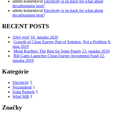
admin
komentoval
Electricity is on track for what about
decarbonising heat?
admin
komentoval
Electricity is on track for what about
decarbonising heat?
RECENT POSTS
Ahoj svet!
16. januára 2020
Growth of Clean Energy Part of Solution, Not a Problem
9.
júna 2019
Metal Roofing: The Best for Solar Panels
23. januára 2019
Bill Gates Launches Clean Energy Investment Fund
22.
januára 2019
Kategórie
Electricity
5
Nezaradené
1
Solar Pannels
5
Wind Mill
3
Značky