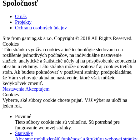
Spoločnosť
O nás
Projekty
Ochrana osobných údajov
Site from gaming.sk s.r.o. Copyright © 2018 All Rights Reserved.
Cookies
Táto stránka využíva cookies a iné technológie sledovania na
rozlíšenie jednotlivých počítačov, na individuálne nastavenie
služieb, analytické a štatistické účely aj na prispôsobenie zobrazenia
obsahu a reklamy. Táto stránka môže obsahovať aj cookies tretích
strán. Ak budete pokračovať v používaní stránky, predpokladáme,
že Vám vyhovuje aktuálne nastavenie, ktoré však môžete
kedykoľvek zmeniť.
Nastavenia
Akceptujem
Cookies
Vyberte, aké súbory cookie chcete prijať. Váš výber sa uloží na
jeden rok.
Povinné
Tieto súbory cookie nie sú voliteľné. Sú potrebné pre
fungovanie webovej stránky.
Štatistiky
Aby sme mohli zlepšiť funkčnosť a štruktúru webovej stránky