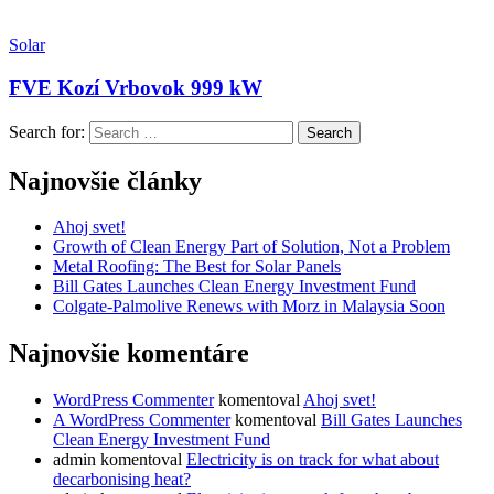
Solar
FVE Kozí Vrbovok 999 kW
Search for:
Search
Najnovšie články
Ahoj svet!
Growth of Clean Energy Part of Solution, Not a Problem
Metal Roofing: The Best for Solar Panels
Bill Gates Launches Clean Energy Investment Fund
Colgate-Palmolive Renews with Morz in Malaysia Soon
Najnovšie komentáre
WordPress Commenter
komentoval
Ahoj svet!
A WordPress Commenter
komentoval
Bill Gates Launches
Clean Energy Investment Fund
admin
komentoval
Electricity is on track for what about
decarbonising heat?