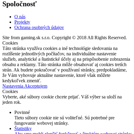
Spoločnosť
O nás
Projekty
Ochrana osobných údajov
Site from gaming.sk s.r.o. Copyright © 2018 All Rights Reserved.
Cookies
Táto stránka využíva cookies a iné technológie sledovania na
rozlíšenie jednotlivých počítačov, na individuálne nastavenie
služieb, analytické a štatistické účely aj na prispôsobenie zobrazenia
obsahu a reklamy. Táto stránka môže obsahovať aj cookies tretích
strán. Ak budete pokračovať v používaní stránky, predpokladáme,
že Vám vyhovuje aktuálne nastavenie, ktoré však môžete
kedykoľvek zmeniť.
Nastavenia
Akceptujem
Cookies
Vyberte, aké súbory cookie chcete prijať. Váš výber sa uloží na
jeden rok.
Povinné
Tieto súbory cookie nie sú voliteľné. Sú potrebné pre
fungovanie webovej stránky.
Štatistiky
Aby sme mohli zlepšiť funkčnosť a štruktúru webovej stránky