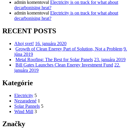
admin
komentoval
Electricity is on track for what about
decarbonising heat?
admin
komentoval
Electricity is on track for what about
decarbonising heat?
RECENT POSTS
Ahoj svet!
16. januára 2020
Growth of Clean Energy Part of Solution, Not a Problem
9.
júna 2019
Metal Roofing: The Best for Solar Panels
23. januára 2019
Bill Gates Launches Clean Energy Investment Fund
22.
januára 2019
Kategórie
Electricity
5
Nezaradené
1
Solar Pannels
5
Wind Mill
3
Značky