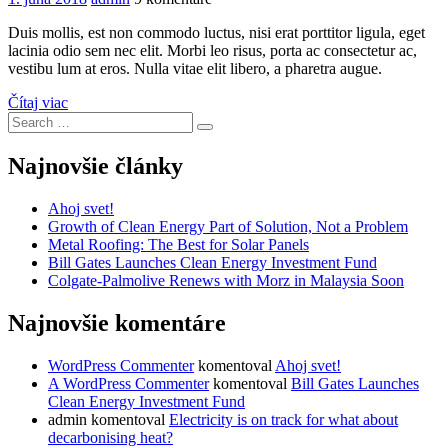
Duis mollis, est non commodo luctus, nisi erat porttitor ligula, eget
lacinia odio sem nec elit. Morbi leo risus, porta ac consectetur ac,
vestibu lum at eros. Nulla vitae elit libero, a pharetra augue.
Čítaj viac
Search
Search
for:
Najnovšie články
Ahoj svet!
Growth of Clean Energy Part of Solution, Not a Problem
Metal Roofing: The Best for Solar Panels
Bill Gates Launches Clean Energy Investment Fund
Colgate-Palmolive Renews with Morz in Malaysia Soon
Najnovšie komentáre
WordPress Commenter
komentoval
Ahoj svet!
A WordPress Commenter
komentoval
Bill Gates Launches
Clean Energy Investment Fund
admin
komentoval
Electricity is on track for what about
decarbonising heat?