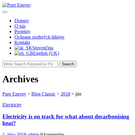
Skip
to
content
Domov
O nás
Projekty
Ochrana osobných údajov
Kontakt
Slovenčina
English (UK)
Search
Search
for:
Archives
Pure Energy
>
Blog Classic
>
2018
>
jún
Electricity
Electricity is on track for what about decarbonising
heat?
1. júna 2018
admin
9 komentáre