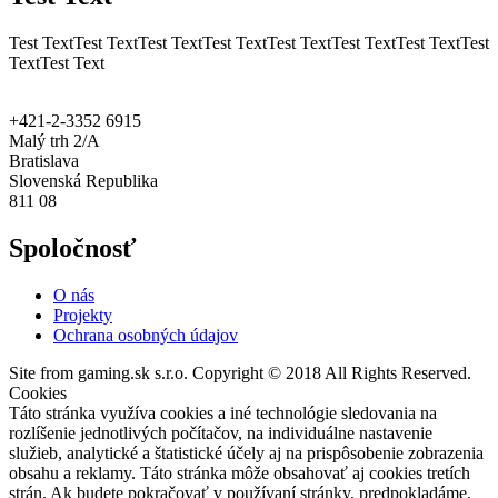
Test TextTest TextTest TextTest TextTest TextTest TextTest TextTest
TextTest Text
+421-2-3352 6915
Malý trh 2/A
Bratislava
Slovenská Republika
811 08
Spoločnosť
O nás
Projekty
Ochrana osobných údajov
Site from gaming.sk s.r.o. Copyright © 2018 All Rights Reserved.
Cookies
Táto stránka využíva cookies a iné technológie sledovania na
rozlíšenie jednotlivých počítačov, na individuálne nastavenie
služieb, analytické a štatistické účely aj na prispôsobenie zobrazenia
obsahu a reklamy. Táto stránka môže obsahovať aj cookies tretích
strán. Ak budete pokračovať v používaní stránky, predpokladáme,