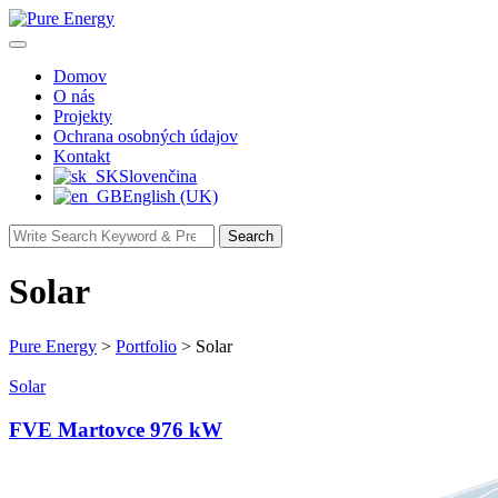
Skip
to
content
Domov
O nás
Projekty
Ochrana osobných údajov
Kontakt
Slovenčina
English (UK)
Search
Search
for:
Solar
Pure Energy
>
Portfolio
>
Solar
Solar
FVE Martovce 976 kW