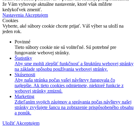
že Vám vyhovuje aktuálne nastavenie, ktoré však môžete
kedykoľvek zmeniť.
Nastavenia
Akceptujem
Cookies
Vyberte, aké súbory cookie chcete prijať. Váš výber sa uloží na
jeden rok.
Povinné
Tieto súbory cookie nie sú voliteľné. Sú potrebné pre
fungovanie webovej stránky.
Štatistiky
Aby sme mohli zlepšiť funkčnosť a štruktúru webovej stránky
na základe spôsobu používania webovej stránky.
Skúsenosti
Aby naša stránka počas vašej návštevy fungovala čo
najlepšie. Ak tieto cookies odmietnete, niektoré funkcie z
webovej stránky zmiznú.
Marketing
Zdieľaním svojich záujmov a správania počas návštevy našej
stránky zvyšujete šancu na zobrazenie prispôsobeného obsahu
a ponúk.
Uložiť
Akceptujem