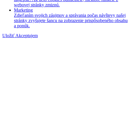
webovej stránky zmiznú.
Marketing
Zdieľaním svojich záujmov a správania počas návštevy našej
stránky zvyšujete šancu na zobrazenie prispôsobeného obsahu
a ponúk.
Uložiť
Akceptujem