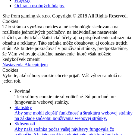
Projekty
Ochrana osobných údajov
Site from gaming.sk s.r.o. Copyright © 2018 All Rights Reserved.
Cookies
Táto stránka využíva cookies a iné technológie sledovania na
rozlíšenie jednotlivých počítačov, na individuálne nastavenie
služieb, analytické a štatistické účely aj na prispôsobenie zobrazenia
obsahu a reklamy. Táto stránka môže obsahovať aj cookies tretích
strán. Ak budete pokračovať v používaní stránky, predpokladáme,
že Vám vyhovuje aktuálne nastavenie, ktoré však môžete
kedykoľvek zmeniť.
Nastavenia
Akceptujem
Cookies
Vyberte, aké súbory cookie chcete prijať. Váš výber sa uloží na
jeden rok.
Povinné
Tieto súbory cookie nie sú voliteľné. Sú potrebné pre
fungovanie webovej stránky.
Štatistiky
Aby sme mohli zlepšiť funkčnosť a štruktúru webovej stránky
na základe spôsobu používania webovej stránky.
Skúsenosti
Aby naša stránka počas vašej návštevy fungovala čo
najlepšie. Ak tieto cookies odmietnete, niektoré funkcie z